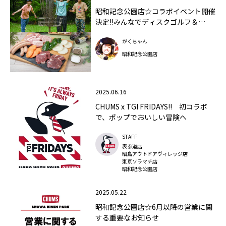
昭和記念公園店☆コラボイベント開催
決定!!みんなでディスクゴルフ＆
BBQ!!
がくちゃん
昭和記念公園店
2025.06.16
CHUMS x TGI FRIDAYS!! 初コラボ
で、ポップでおいしい冒険へ
STAFF
表参道店
昭島アウトドアヴィレッジ店
東京ソラマチ店
昭和記念公園店
2025.05.22
昭和記念公園店☆6月以降の営業に関
する重要なお知らせ