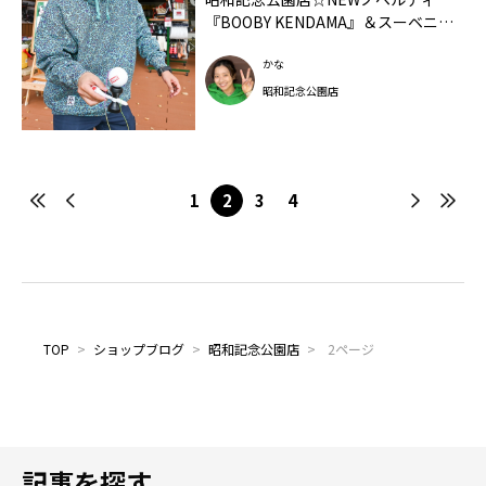
『BOOBY KENDAMA』＆スーベニアT
シャツがリニューアル❕
かな
昭和記念公園店
1
2
3
4
TOP
>
ショップブログ
>
昭和記念公園店
>
2ページ
記事を探す