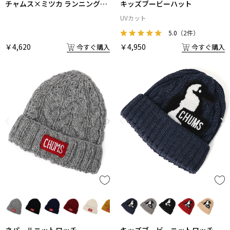
チャムス×ミツカ ランニングキ
キッズブービーハット
ャップ
UVカット
5.0
（2件）
￥4,620
￥4,950
今すぐ購入
今すぐ購入
ネパールニットワッチ
キッズブービーニットワッチ