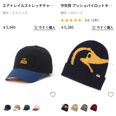
エアトレイルストレッチチャム
守矢努 ブッシュパイロットキャ
スハット
ップ
撥水
ストレッチ
撥水
UVカット
5.0
（1件）
￥5,940
￥5,280
今すぐ購入
今すぐ購入