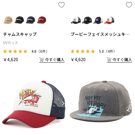
チャムスキャップ
ブービーフェイスメッシュキャ
ップ
UVカット
4.8
（6件）
5.0
（4件）
￥4,620
￥4,620
今すぐ購入
今すぐ購入