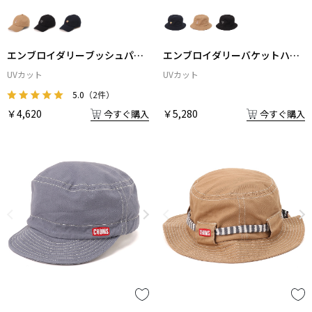
エンブロイダリーブッシュパイ
エンブロイダリーバケットハッ
ロットキャップ
ト
UVカット
UVカット
5.0
（2件）
￥4,620
￥5,280
今すぐ購入
今すぐ購入