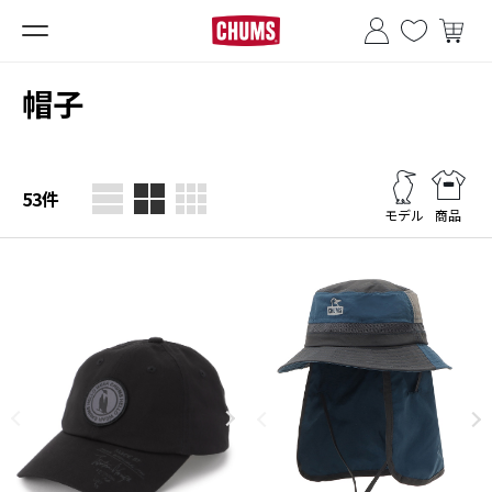
■夏季休業のお知らせ■
帽子
53
件
モデル
商品