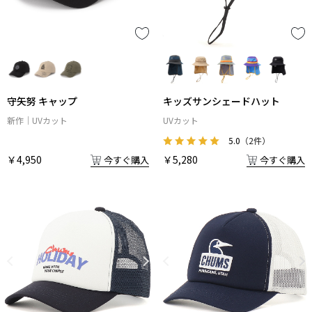
守矢努 キャップ
キッズサンシェードハット
新作
UVカット
UVカット
5.0
（2件）
￥4,950
￥5,280
今すぐ購入
今すぐ購入