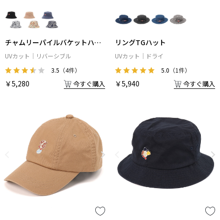
チャムリーパイルバケットハッ
リングTGハット
ト
UVカット
リバーシブル
UVカット
ドライ
3.5
（4件）
5.0
（1件）
￥5,280
￥5,940
今すぐ購入
今すぐ購入