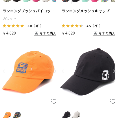
ランニングブッシュパイロット
ランニングメッシュキャップ
キャップ
UVカット
5.0
（3件）
4.5
（2件）
￥4,620
￥4,620
今すぐ購入
今すぐ購入