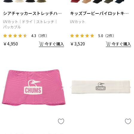
シアチャッカーストレッチハッ
キッズブービーパイロットキャ
ト
ップ
UVカット
ドライ
ストレッチ
UVカット
パッカブル
4.3
（3件）
5.0
（2件）
￥4,950
￥3,520
今すぐ購入
今すぐ購入