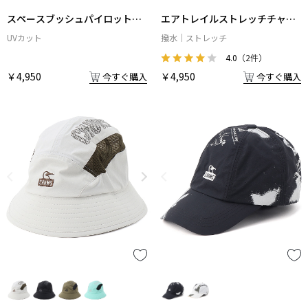
スペースブッシュパイロットキ
エアトレイルストレッチチャム
ャップ
スキャップ
UVカット
撥水
ストレッチ
4.0
（2件）
￥4,950
￥4,950
今すぐ購入
今すぐ購入