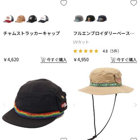
チャムストラッカーキャップ
フルエンブロイダリーベースボ
ールキャップ
UVカット
4.8
（5件）
￥4,620
￥4,950
今すぐ購入
今すぐ購入