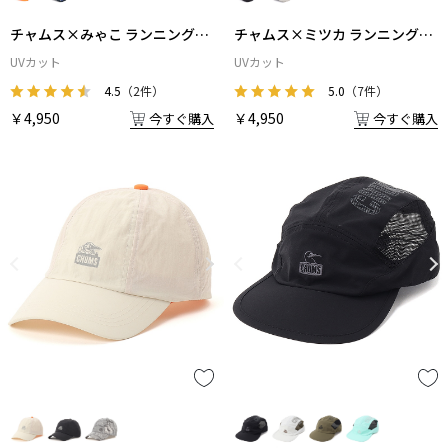
チャムス×みゃこ ランニングブ
チャムス×ミツカ ランニングラ
ッシュパイロットキャップ
イトキャップ
UVカット
UVカット
4.5
（2件）
5.0
（7件）
￥4,950
￥4,950
今すぐ購入
今すぐ購入