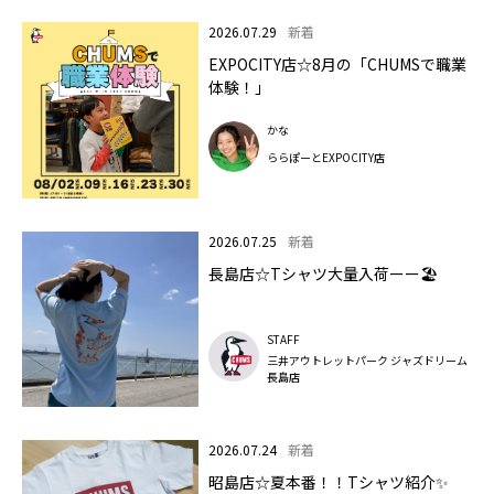
2026.07.29
新着
EXPOCITY店☆8月の「CHUMSで職業
体験！」
かな
ららぽーとEXPOCITY店
2026.07.25
新着
長島店☆Tシャツ大量入荷ーー🏖️
STAFF
三井アウトレットパーク ジャズドリーム
長島店
2026.07.24
新着
昭島店☆夏本番！！Tシャツ紹介✨