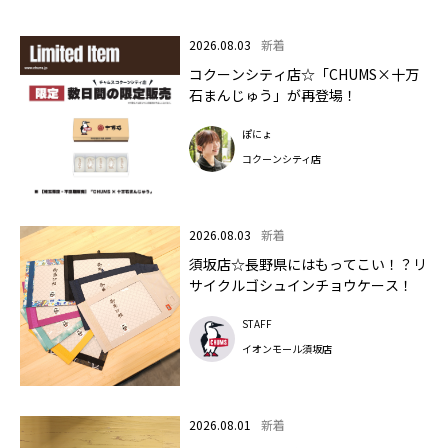
2026.08.03
新着
コクーンシティ店☆「CHUMS×十万
石まんじゅう」が再登場！
ぽにょ
コクーンシティ店
2026.08.03
新着
須坂店☆長野県にはもってこい！？リ
サイクルゴシュインチョウケース！
STAFF
イオンモール須坂店
2026.08.01
新着