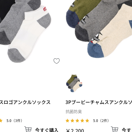
ムスロゴアンクルソックス
3Pブービーチャムスアンクル
ス
抗菌防臭
5.0
（3件）
5.0
（2件）
今すぐ購入
今す
￥2,200