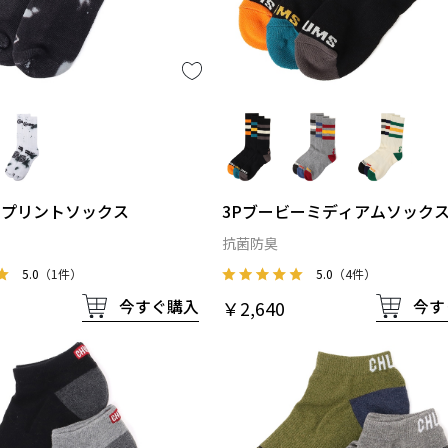
Dプリントソックス
3Pブービーミディアムソック
抗菌防臭
5.0
（1件）
5.0
（4件）
今すぐ購入
今す
￥2,640