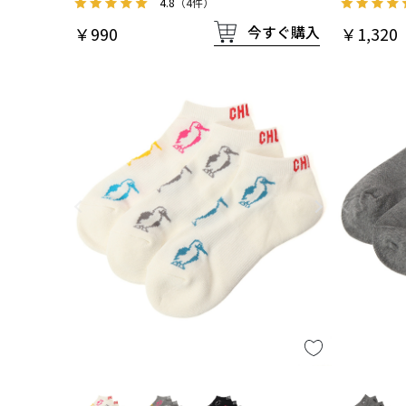
4.8
（4件）
今すぐ購入
￥990
￥1,320