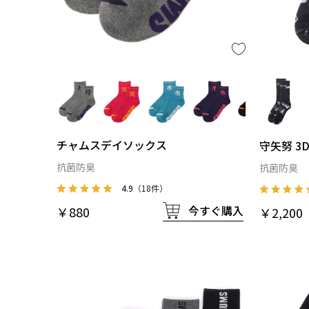
チャムスデイソックス
守矢努 3
抗菌防臭
抗菌防臭
4.9
（18件）
今すぐ購入
￥880
￥2,200