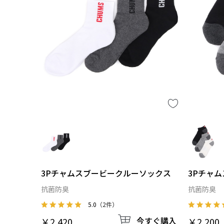
3Pチャムスブービークルーソックス
3Pチャ
抗菌防臭
抗菌防臭
5.0
（2件）
今すぐ購入
￥2,420
￥2,200