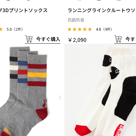
グ3Dプリントソックス
ランニングラインクルートウソ
抗菌防臭
5.0
（2件）
4.8
（4件）
今すぐ購入
今す
￥2,090