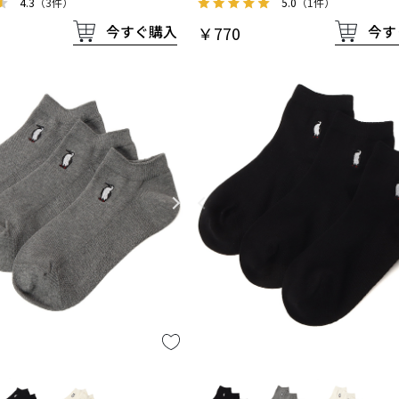
5.0
（1件）
4.3
（3件）
今す
今すぐ購入
￥770