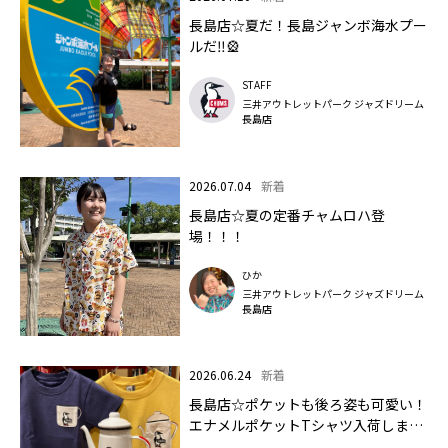
長島店☆夏だ！長島ジャンボ海水プー
ルだ‼🎡
STAFF
三井アウトレットパーク ジャズドリーム
長島店
2026.07.04
新着
長島店☆夏の定番チャムロハ登
場！！！
ひか
三井アウトレットパーク ジャズドリーム
長島店
2026.06.24
新着
長島店☆ポケットも後ろ姿も可愛い！
エナメルポケットTシャツ入荷しまし
たよ～