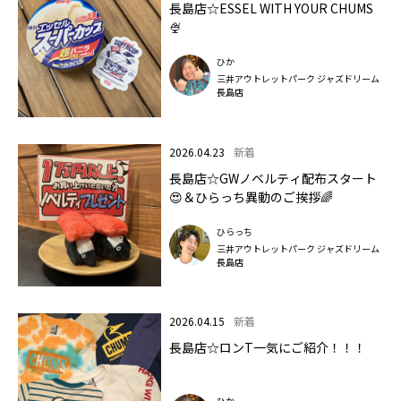
長島店☆ESSEL WITH YOUR CHUMS
🍨
ひか
三井アウトレットパーク ジャズドリーム
長島店
2026.04.23
新着
長島店☆GWノベルティ配布スタート
😍＆ひらっち異動のご挨拶🌈
ひらっち
三井アウトレットパーク ジャズドリーム
長島店
2026.04.15
新着
長島店☆ロンT一気にご紹介！！！
ひか