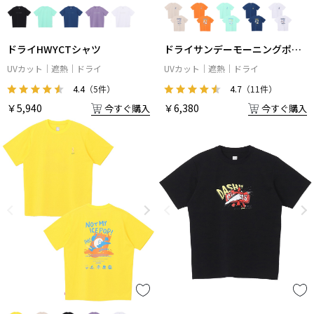
ドライHWYCTシャツ
ドライサンデーモーニングポケ
ットTシャツ
UVカット
遮熱
ドライ
UVカット
遮熱
ドライ
4.4
（5件）
4.7
（11件）
￥5,940
￥6,380
今すぐ購入
今すぐ購入