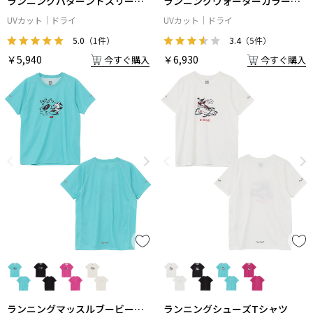
ランニングパターンドスリーブ
ランニングウォーターカラーブ
レスシャツ
ービーTシャツ
UVカット
ドライ
UVカット
ドライ
5.0
（1件）
3.4
（5件）
￥5,940
￥6,930
今すぐ購入
今すぐ購入
ランニングマッスルブービーT
ランニングシューズTシャツ