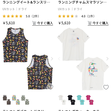
ランニングイート&ランスリー
ランニングチャムスマラソンス
ブレスシャツ
リーブレスシャツ
UVカット
ドライ
UVカット
ドライ
5.0
（2件）
4.0
（1件）
￥5,610
￥5,610
今すぐ購入
今すぐ購入