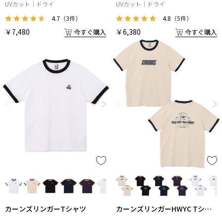
ルエットTシャツ
ルエットスリーブレスシャツ
UVカット
ドライ
UVカット
ドライ
4.7
（3件）
4.8
（5件）
￥7,480
￥6,380
今すぐ購入
今すぐ購入
カーンズリンガーTシャツ
カーンズリンガーHWYC Tシャ
ツ