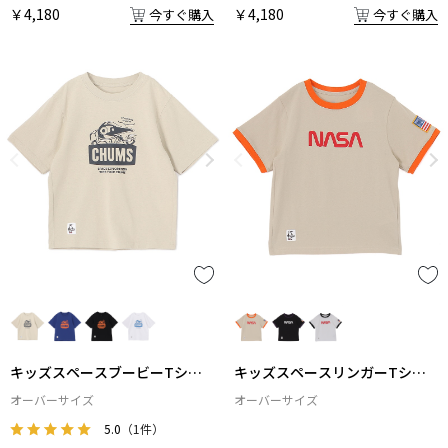
￥4,180
￥4,180
今すぐ購入
今すぐ購入
キッズスペースブービーTシャ
キッズスペースリンガーTシャ
ツ
ツ
オーバーサイズ
オーバーサイズ
5.0
（1件）