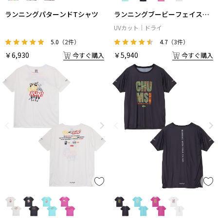
ランニングパターンドTシャツ
ランニングブービーフェイスT
シャツ
UVカット
ドライ
5.0
（2件）
4.7
（3件）
￥6,930
￥5,940
今すぐ購入
今すぐ購入