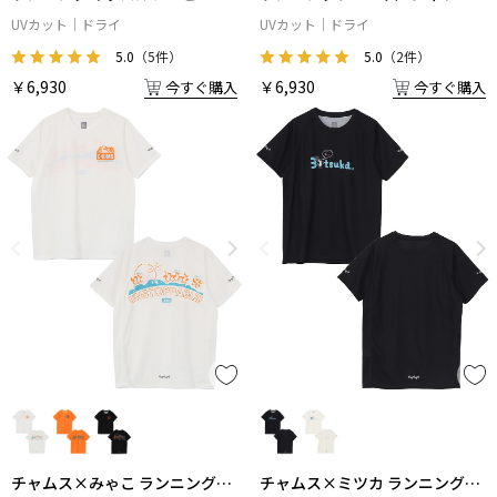
シャツ
UVカット
ドライ
UVカット
ドライ
5.0
（5件）
5.0
（2件）
￥6,930
￥6,930
今すぐ購入
今すぐ購入
チャムス×みゃこ ランニングア
チャムス×ミツカ ランニングチ