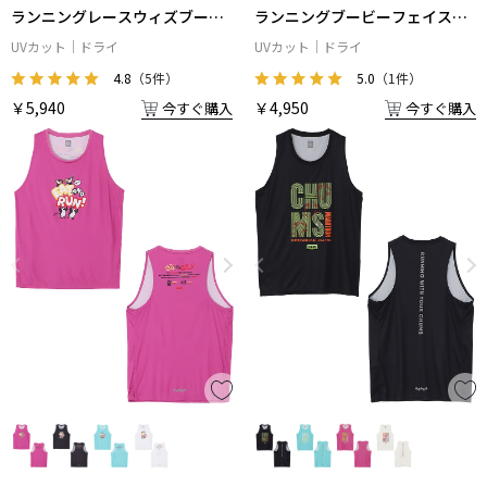
ランニングレースウィズブービ
ランニングブービーフェイスス
ーフレンズTシャツ
リーブレスシャツ
UVカット
ドライ
UVカット
ドライ
4.8
（5件）
5.0
（1件）
￥5,940
￥4,950
今すぐ購入
今すぐ購入