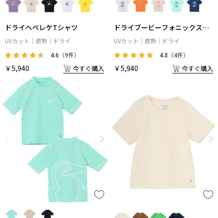
ドライヘベレケTシャツ
ドライブービーフォニックスT
シャツ
UVカット
遮熱
ドライ
UVカット
遮熱
ドライ
4.6
（9件）
4.8
（4件）
￥5,940
￥5,940
今すぐ購入
今すぐ購入