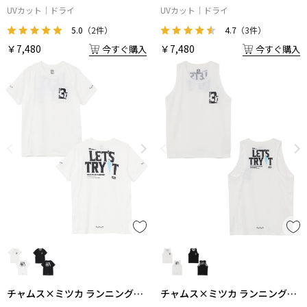
ンストッパブルTシャツ
アリングブービーTシャツ
UVカット
ドライ
UVカット
ドライ
5.0
（2件）
4.7
（3件）
￥7,480
￥7,480
今すぐ購入
今すぐ購入
チャムス×ミツカ ランニングシ
チャムス×ミツカ ランニングシ