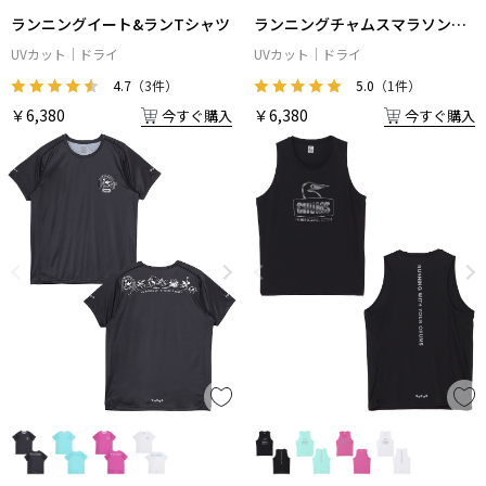
ランニングイート&ランTシャツ
ランニングチャムスマラソンT
シャツ
UVカット
ドライ
UVカット
ドライ
4.7
（3件）
5.0
（1件）
￥6,380
￥6,380
今すぐ購入
今すぐ購入