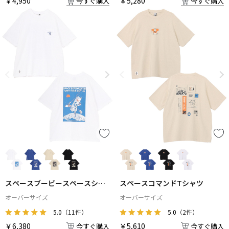
￥4,950
￥5,280
今すぐ購入
今すぐ購入
スペースブービースペースシッ
スペースコマンドTシャツ
プポケットTシャツ
オーバーサイズ
オーバーサイズ
5.0
（11件）
5.0
（2件）
￥6,380
￥5,610
今すぐ購入
今すぐ購入