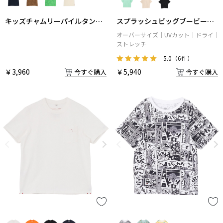
キッズチャムリーパイルタンク
スプラッシュビッグブービーT
トップ
シャツ
オーバーサイズ
UVカット
ドライ
ストレッチ
5.0
（6件）
￥3,960
￥5,940
今すぐ購入
今すぐ購入