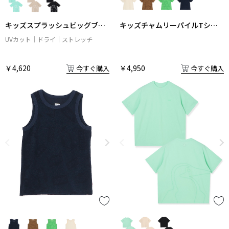
キッズスプラッシュビッグブー
キッズチャムリーパイルTシャ
ビーTシャツ
ツ
UVカット
ドライ
ストレッチ
￥4,620
￥4,950
今すぐ購入
今すぐ購入