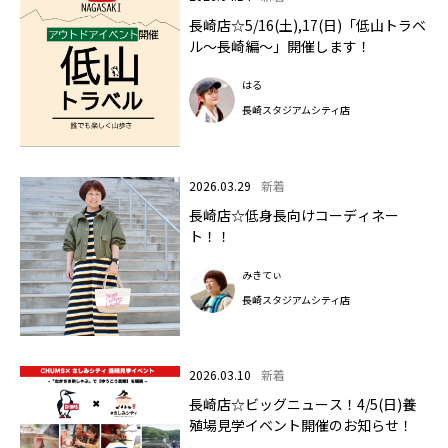
長崎店☆5/16(土),17(日)「低山トラベ
ル～長崎編～」開催します！
はる
長崎スタジアムシティ店
2026.03.29
新着
長崎店☆低身長向けコーディネー
ト！！
みきてぃ
長崎スタジアムシティ店
2026.03.10
新着
長崎店☆ビッグニュース！4/5(日)養
殖場見学イベント開催のお知らせ！