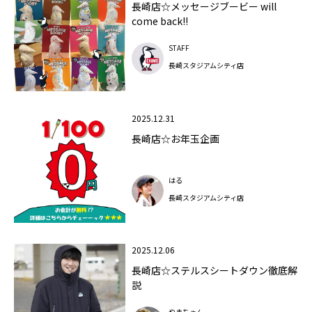
長崎店☆メッセージブービー will
come back!!
STAFF
長崎スタジアムシティ店
2025.12.31
長崎店☆お年玉企画
はる
長崎スタジアムシティ店
2025.12.06
長崎店☆ステルスシートダウン徹底解
説
やまちゃん