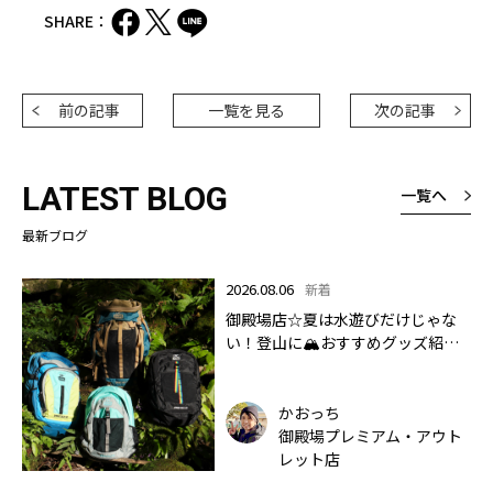
SHARE：
前の記事
一覧を見る
次の記事
LATEST BLOG
一覧へ
最新ブログ
2026.08.06
新着
御殿場店☆夏は水遊びだけじゃな
い！登山に🏔おすすめグッズ紹介
します✨🏔
かおっち
御殿場プレミアム・アウト
レット店