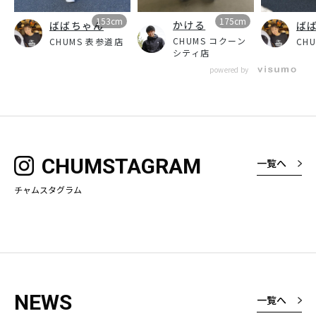
153cm
175cm
かける
ばばちゃん
ば
CHUMS コクーン
CHUMS 表参道店
CH
シティ店
powered by
CHUMSTAGRAM
一覧へ
チャムスタグラム
NEWS
一覧へ