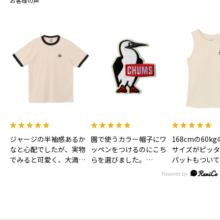
お客様の声
ジャージの半袖感あるか
園で使うカラー帽子にワ
168cmの60k
なと心配でしたが、実物
ッペンをつけるのにこち
サイズがピッタ
でみると可愛く、大満足
らを選びました。
パットもついて
です！色味もあわいベー
大きすぎずとっても可愛
お風呂上がり後
ジュで合わせやすそうで
いです。
ま着れるので子
す！
リュックにつけるのにキ
は時短になるか
ーホルダーもほしいなぁ
す！
♡
丈も短すぎず長