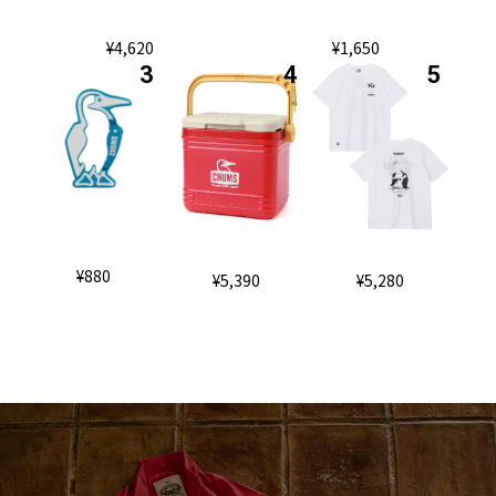
¥4,620
¥1,650
¥880
¥5,390
¥5,280