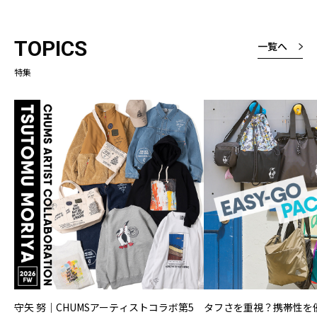
ょうどいい感じ
厚さは厚いと表
TOPICS
一覧へ
たが、厚くて暑
なく、しっかり
特集
という意味です
よくみると縦ラ
様なところも素
守矢 努｜CHUMSアーティストコラボ第5
タフさを重視？携帯性を