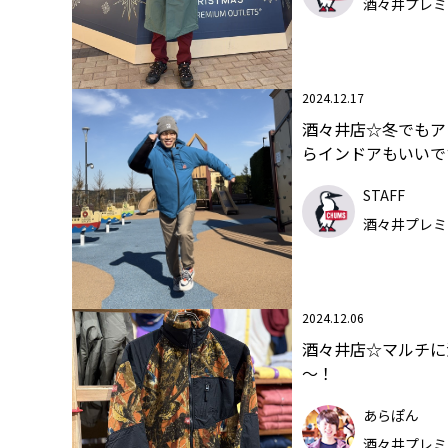
酒々井プレミ
2024.12.17
酒々井店☆冬でもア
らインドアもいいで
STAFF
酒々井プレミ
2024.12.06
酒々井店☆マルチに
～！
あらぽん
酒々井プレミ