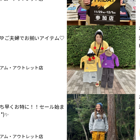
💚ご夫婦でお揃いアイテム♡
アム・アウトレット店
ち早くお特に！！セール始ま
*)✨
アム・アウトレット店