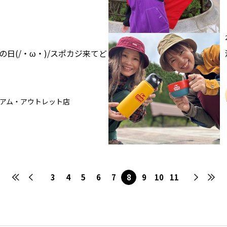
日(/・ω・)/スポカジ来てど
アム・アウトレット店
3
4
5
6
7
8
9
10
11