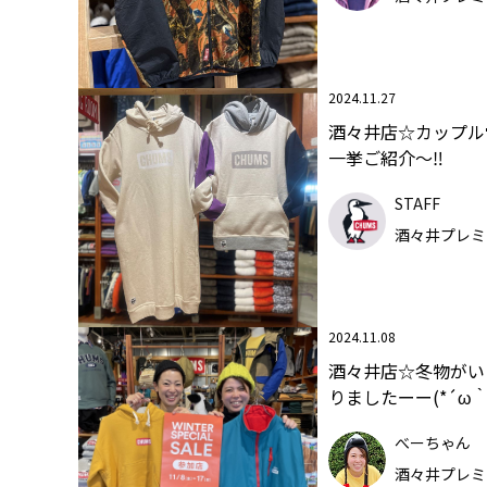
2024.11.27
酒々井店☆カップル
一挙ご紹介～‼
STAFF
酒々井プレミ
2024.11.08
酒々井店☆冬物がい
りましたーー(*´ω｀
べーちゃん
酒々井プレミ