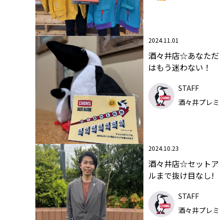
2024.11.01
酒々井店☆あなただ
はもう迷わない！
STAFF
酒々井プレミ
2024.10.23
酒々井店☆セットア
ルまで抜け目なし!
STAFF
酒々井プレミ