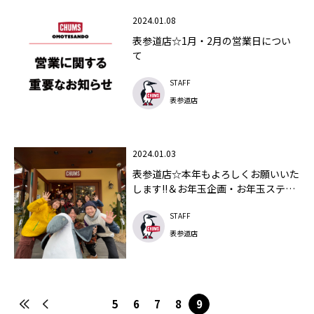
2024.01.08
表参道店☆1月・2月の営業日につい
て
STAFF
表参道店
2024.01.03
表参道店☆本年もよろしくお願いいた
します!!＆お年玉企画・お年玉ステッ
カーのおさらい☆
STAFF
表参道店
5
6
7
8
9