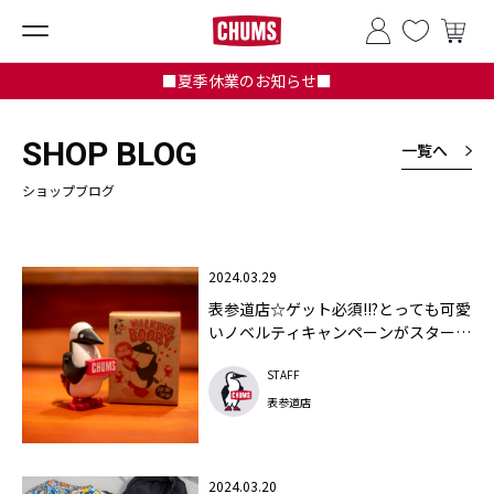
■夏季休業のお知らせ■
SHOP BLOG
一覧へ
ショップブログ
2024.03.29
表参道店☆ゲット必須!!?とっても可愛
いノベルティキャンペーンがスタート
♪
STAFF
表参道店
2024.03.20