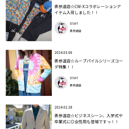
表参道店☆CW-Xコラボレーションア
イテム入荷しました！！
STAFF
表参道店
2024.03.06
表参道店☆ループパイルシリーズコー
デ特集！！
STAFF
表参道店
2024.02.28
表参道店☆ビジネスシーン、入学式や
卒業式に◎女性用も登場ですっ！！