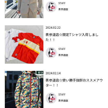
STAFF
表参道店
2024.02.22
表参道店☆限定Tシャツ入荷しまし
た！！
STAFF
表参道店
2024.02.14
表参道店☆使い勝手抜群おススメアウ
ター！！
STAFF
表参道店