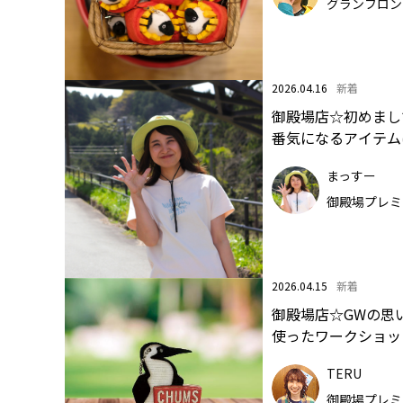
グランフロン
2026.04.16
新着
御殿場店☆初めまし
番気になるアイテム
まっすー
御殿場プレミ
2026.04.15
新着
御殿場店☆GWの思
使ったワークショッ
TERU
御殿場プレミ