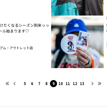
けたくなるシーズン到来っっ
セール始まります♡
アム・アウトレット店
5
6
7
8
9
10
11
12
13