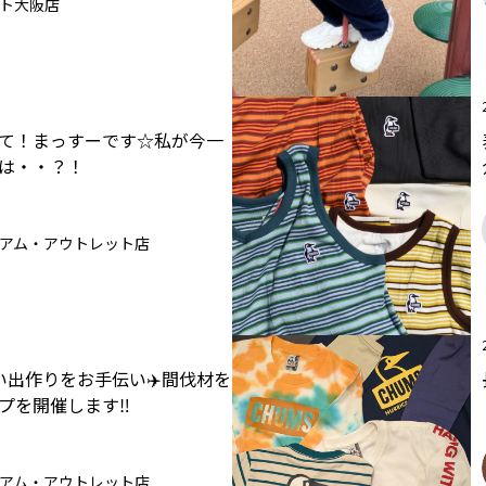
ト大阪店
て！まっすーです☆私が今一
は・・？！
アム・アウトレット店
い出作りをお手伝い✈️間伐材を
プを開催します‼️
アム・アウトレット店