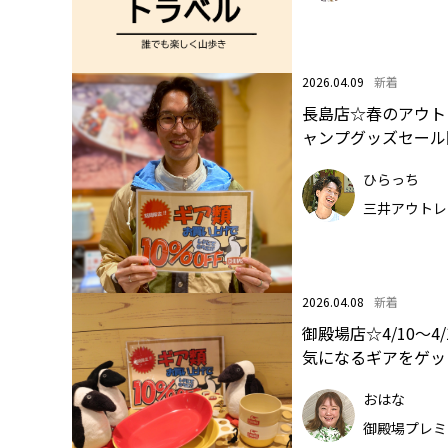
2026.04.09
新着
長島店☆春のアウト
ャンプグッズセール
ひらっち
三井アウトレ
2026.04.08
新着
御殿場店☆4/10～4/
気になるギアをゲッ
おはな
御殿場プレミ