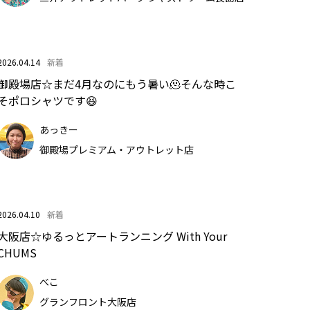
2026.04.14
新着
御殿場店☆まだ4月なのにもう暑い🫠そんな時こ
そポロシャツです😆
あっきー
御殿場プレミアム・アウトレット店
2026.04.10
新着
大阪店☆ゆるっとアートランニング With Your
CHUMS
べこ
グランフロント大阪店