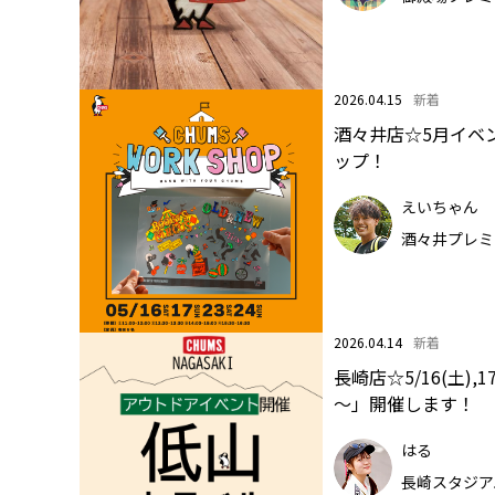
2026.04.15
新着
酒々井店☆5月イベ
ップ！
えいちゃん
酒々井プレミ
2026.04.14
新着
長崎店☆5/16(土)
～」開催します！
はる
長崎スタジア