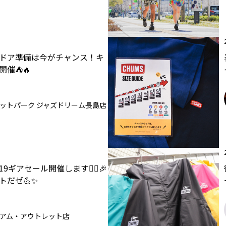
ドア準備は今がチャンス！キ
開催⛺🔥
ットパーク ジャズドリーム長島店
19ギアセール開催します💁‍♀️🎉
トだゼ💪✨
アム・アウトレット店