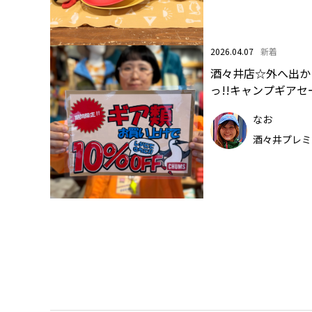
2026.04.07
新着
酒々井店☆外へ出か
っ!!キャンプギア
なお
酒々井プレミ