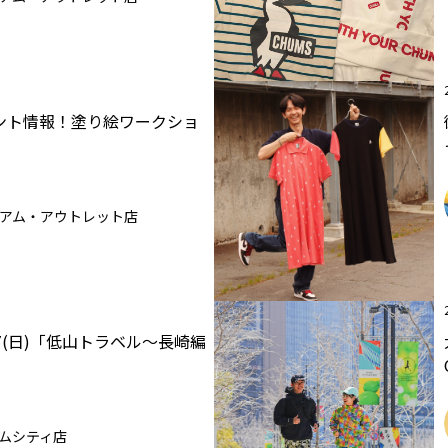
ント情報！塗り絵ワークショ
アム・アウトレット店
,17(日)「低山トラベル～長崎編
ムシティ店