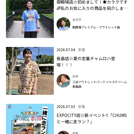
御殿場店☆初めまして！☀️カラクです
🌈私のお気に入りの商品を紹介します
🧘‍♀️！
カラク
御殿場プレミアム・アウトレット店
2026.07.04
新着
長島店☆夏の定番チャムロハ登
場！！！
ひか
三井アウトレットパーク ジャズドリーム
長島店
2026.07.03
新着
EXPOCITY店☆新イベント‼「CHUMS
と一緒に走ラン？」
かな