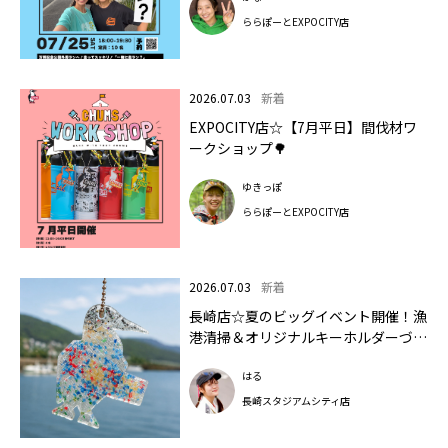
ららぽーとEXPOCITY店
2026.07.03
新着
EXPOCITY店☆【7月平日】間伐材ワ
ークショップ🌳
ゆきっぽ
ららぽーとEXPOCITY店
2026.07.03
新着
長崎店☆夏のビッグイベント開催！漁
港清掃＆オリジナルキーホルダーづく
り
はる
長崎スタジアムシティ店