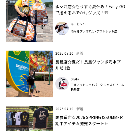
酒々井店☆もうすぐ夏休み！Easy-GO
で揃えるおでかけグッズ！🎒
あーちゃん
酒々井プレミアム・アウトレット店
2026.07.10
新着
長島店☆夏だ！長島ジャンボ海水プー
ルだ‼🎡
STAFF
三井アウトレットパーク ジャズドリーム
長島店
2026.07.10
新着
表参道店☆2026 SPRING & SUMMER
期中アイテム発売スタート✨