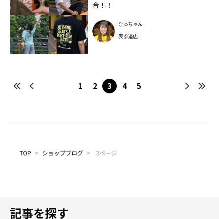
合！！
むっちゃん
表参道店
1
2
3
4
5
TOP
>
ショップブログ
>
3ページ
記事を探す