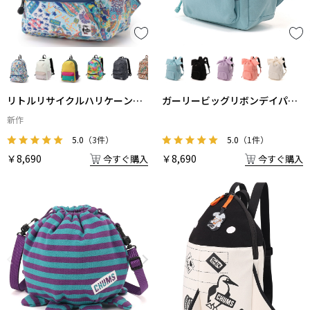
リトルリサイクルハリケーンデ
ガーリービッグリボンデイパッ
イパック
ク
新作
5.0
（3件）
5.0
（1件）
￥8,690
￥8,690
今すぐ購入
今すぐ購入