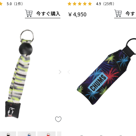
5.0
（1件）
4.9
（25件）
今すぐ購入
今す
￥4,950