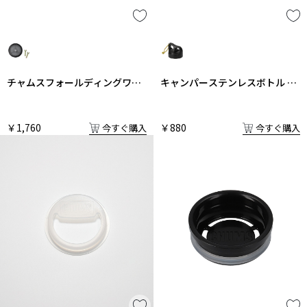
チャムスフォールディングワゴ
キャンパーステンレスボトル 飲
ン タイヤ交換用工具付き1セッ
み口栓タイプふた
ト
￥1,760
￥880
今すぐ購入
今すぐ購入