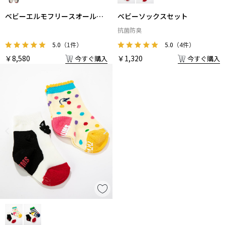
ベビーエルモフリースオールイ
ベビーソックスセット
ンワン
抗菌防臭
5.0
（1件）
5.0
（4件）
￥8,580
￥1,320
今すぐ購入
今すぐ購入