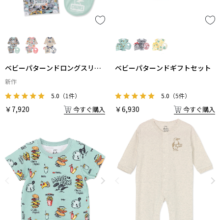
ベビーパターンドロングスリー
ベビーパターンドギフトセット
ブギフトセット
新作
5.0
（1件）
5.0
（5件）
￥7,920
￥6,930
今すぐ購入
今すぐ購入