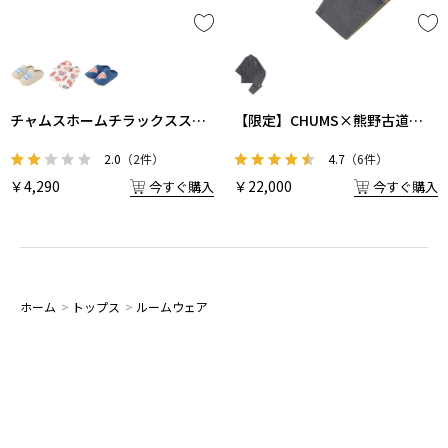
【限定】CHUMS×熊野古道
チャムスホームチラックススリ
SEN.RETREAT作務衣
ッパ
4.7
（6件）
2.0
（2件）
￥22,000
￥4,290
今すぐ購入
今すぐ購入
ホーム
>
トップス
>
ルームウェア