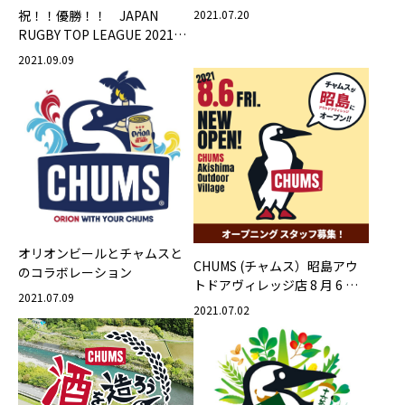
発売！
2021.07.20
祝！！優勝！！ JAPAN
RUGBY TOP LEAGUE 2021
優勝記念【 CHUMS x
2021.09.09
WILDKNIGHTS Celebration
Pint Cup 】を発売！
オリオンビールとチャムスと
CHUMS (チャムス）昭島アウ
のコラボレーション
トドアヴィレッジ店 8 月 6 日
2021.07.09
（金）オープン！
2021.07.02