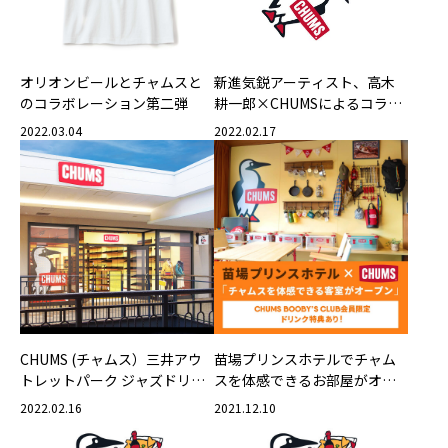
オリオンビールとチャムスと
新進気鋭アーティスト、高木
のコラボレーション第二弾
耕一郎×CHUMSによるコラボ
レーション 『BOYS STITCHES
2022.03.04
2022.02.17
CLUB』コレクションがリリー
ス
CHUMS (チャムス）三井アウ
苗場プリンスホテルでチャム
トレットパーク ジャズドリー
スを体感できるお部屋がオー
ム長島店 3月18日（金）オー
プン！
2022.02.16
2021.12.10
プン！