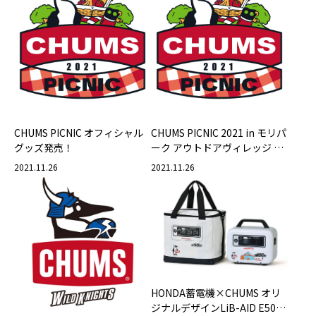
CHUMS PICNIC オフィシャル
CHUMS PICNIC 2021 in モリパ
グッズ発売！
ーク アウトドアヴィレッジ 開
催決定！
2021.11.26
2021.11.26
HONDA蓄電機×CHUMS オリ
ジナルデザインLiB-AID E500