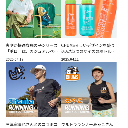
爽やか快適な鹿の子シリーズ
CHUMSらしいデザインを盛り
「ポロ」は、カジュアルベー
込んだ2つのサイズのボトルが
シックとチャムスらしさが一
新発売！
2025.04.17
2025.04.11
体となったラインアップ
三津家貴也さんとのコラボコ
ウルトラランナーみゃこさん