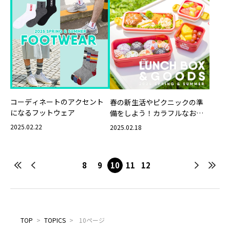
コーディネートのアクセント
春の新生活やピクニックの準
になるフットウェア
備をしよう！カラフルなお弁
当グッズ
2025.02.22
2025.02.18
8
9
10
11
12
TOP
>
TOPICS
>
10ページ