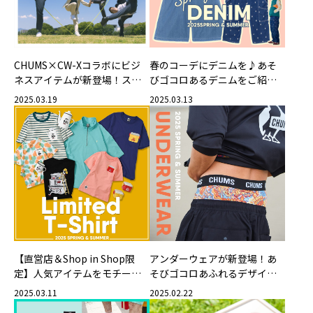
CHUMS×CW-Xコラボにビジ
春のコーデにデニムを♪あそ
ネスアイテムが新登場！スポ
びゴコロあるデニムをご紹
ーツアイテムの新柄も！
介！
2025.03.19
2025.03.13
【直営店＆Shop in Shop限
アンダーウェアが新登場！あ
定】人気アイテムをモチーフ
そびゴコロあふれるデザイン
にしたポケットTシャツが新登
でプレゼントにもおすすめ
2025.03.11
2025.02.22
場！