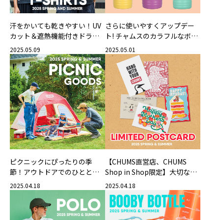
汗をかいても乾きやすい！UV
さらに使いやすくアップデー
カット＆遮熱機能付きドライT
ト! チャムスのカラフルなボト
シャツ
ル＆タンブラー
2025.05.09
2025.05.01
ピクニックにぴったりの季
【CHUMS直営店、CHUMS
節！アウトドアでのひととき
Shop in Shop限定】大切な人
をより楽しめるおすすめアイ
へ送ろう！CHUMSらしいデザ
2025.04.18
2025.04.18
テム
インのポストカード