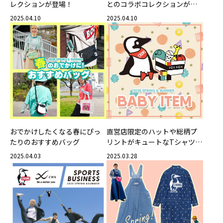
レクションが登場！
とのコラボコレクションが登
場！
2025.04.10
2025.04.10
おでかけしたくなる春にぴっ
直営店限定のハットや総柄プ
たりのおすすめバッグ
リントがキュートなTシャツ・
ロンパースなどギフトにもぴ
2025.04.03
2025.03.28
ったりなベビーアイテム