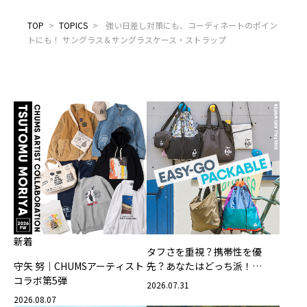
TOP
>
TOPICS
>
強い日差し対策にも、コーディネートのポイン
トにも！ サングラス＆サングラスケース・ストラップ
新着
タフさを重視？携帯性を優
守矢 努｜CHUMSアーティスト
先？あなたはどっち派！
コラボ第5弾
CHUMSの軽量バッグ
2026.07.31
2026.08.07