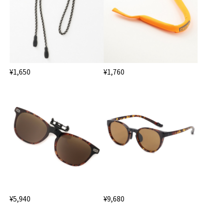
¥1,650
¥1,760
¥5,940
¥9,680