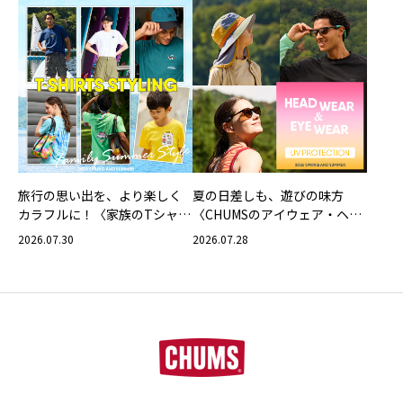
旅行の思い出を、より楽しく
夏の日差しも、遊びの味方
カラフルに！〈家族のTシャツ
〈CHUMSのアイウェア・ヘッ
スタイリング特集〉
ドウェア〉
2026.07.30
2026.07.28