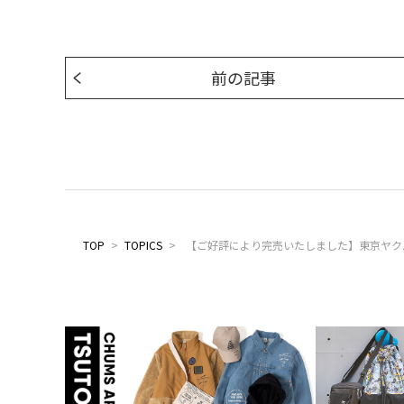
前の記事
TOP
>
TOPICS
>
【ご好評により完売いたしました】東京ヤク