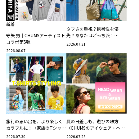
新着
タフさを重視？携帯性を優
守矢 努｜CHUMSアーティスト
先？あなたはどっち派！
コラボ第5弾
CHUMSの軽量バッグ
2026.07.31
2026.08.07
旅行の思い出を、より楽しく
夏の日差しも、遊びの味方
カラフルに！〈家族のTシャツ
〈CHUMSのアイウェア・ヘッ
スタイリング特集〉
ドウェア〉
2026.07.30
2026.07.28