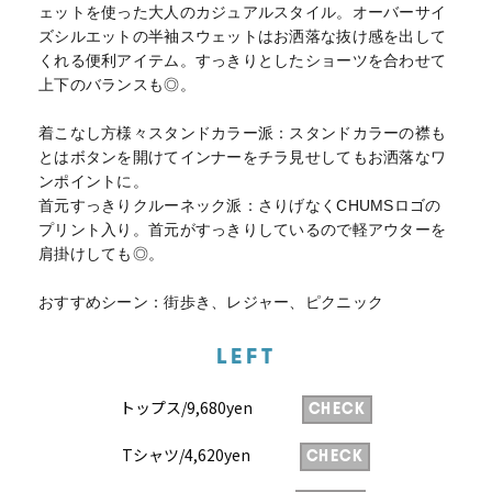
ェットを使った大人のカジュアルスタイル。オーバーサイ
ズシルエットの半袖スウェットはお洒落な抜け感を出して
くれる便利アイテム。すっきりとしたショーツを合わせて
上下のバランスも◎。
着こなし方様々スタンドカラー派：スタンドカラーの襟も
とはボタンを開けてインナーをチラ見せしてもお洒落なワ
ンポイントに。
首元すっきりクルーネック派：さりげなくCHUMSロゴの
プリント入り。首元がすっきりしているので軽アウターを
肩掛けしても◎。
おすすめシーン：街歩き、レジャー、ピクニック
LEFT
トップス/9,680yen
CHECK
Tシャツ/4,620yen
CHECK