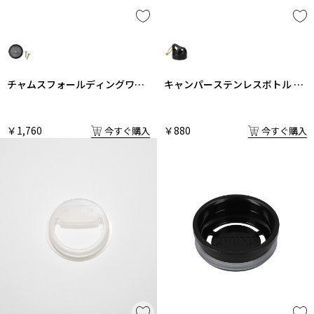
チャムスフォールディングワゴ
キャンパーステンレスボトル 飲
ン タイヤ交換用工具付き1セッ
み口栓タイプふた
ト
￥1,760
￥880
今すぐ購入
今すぐ購入