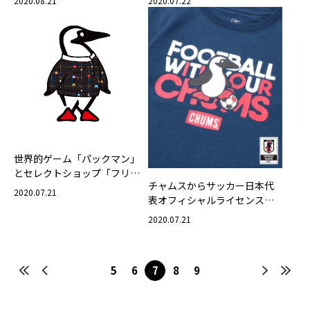
2020.08.21
2020.07.22
世界的ゲーム「パックマン」
とセレクトショップ「フリー
チャムスからサッカー日本代
クスストア」とのトリプルコ
2020.07.21
表オフィシャルライセンスグ
ラボアイテム登場！
ッズが発売！
2020.07.21
5
6
7
8
9