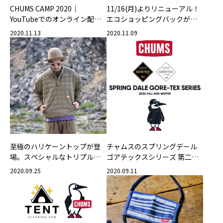
CHUMS CAMP 2020｜
11/16(月)よりリニューアル！
YouTubeでのオンライン配信
エコショッピングバックが環
イベント
境にやさしい素材に生まれ変
2020.11.13
2020.11.09
わります。
至極のハリケーントップが登
チャムスのスプリングデール
場。スペシャルなトリプルコ
ゴアテックスシリーズ 第二
ラボレーションが実現！
弾！9月18日(金)発売！
2020.09.25
2020.09.11