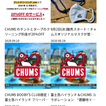
CHUMS のテントとタープのク
9月2日(水)販売スタート！チャ
リーニング料金が20％OFF
ムスオリジナルマスクが登
場！
2020.09.10
2020.08.24
CHUMS BOOBY’S CLUB限定！
富士急ハイランド＆CHUMS コ
富士急ハイランド フリーパス
ラボレーション “遊園地×ア
割引
ウトドア”