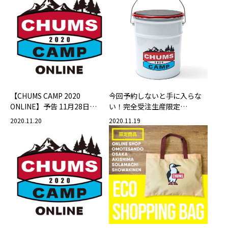
【CHUMS CAMP 2020
今回予約しないと手に入らな
ONLINE】予告 11月28日
い！完全受注生産限定
（土）・29日（日）限定公開
【CHUMS CAMP 2020 ペール
2020.11.20
2020.11.19
缶】予約受付開始！