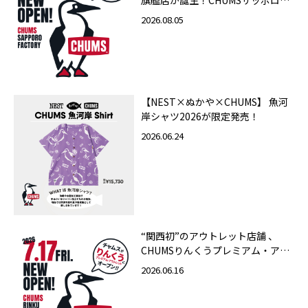
旗艦店が誕生！CHUMSサッポロフ
ァクトリー店 2026年10月23日
2026.08.05
（金）グランドオープン
【NEST×ぬかや×CHUMS】 魚河
岸シャツ2026が限定発売！
2026.06.24
“関西初”のアウトレット店舗 、
CHUMSりんくうプレミアム・アウ
トレット店 2026年7月17日（金）
2026.06.16
グランドオープン！