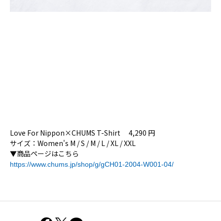
Love For Nippon×CHUMS T-Shirt 4,290 円
サイズ：Women's M / S / M / L / XL / XXL
▼商品ページはこちら
https://www.chums.jp/shop/g/gCH01-2004-W001-04/