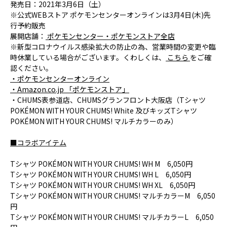
発売日：2021年3月6日（土）
※公式WEBストア ポケモンセンターオンラインは3月4日(木)先
行予約販売
展開店舗：
ポケモンセンター・ポケモンストア全店
※新型コロナウイルス感染拡大の防止の為、営業時間の変更や臨
時休業している場合がございます。くわしくは、
こちら
をご確
認ください。
・ポケモンセンターオンライン
・Amazon.co.jp 「ポケモンストア」
・CHUMS表参道店、CHUMSグランフロント大阪店（Tシャツ
POKÉMON WITH YOUR CHUMS! White 及びキッズTシャツ
POKÉMON WITH YOUR CHUMS! マルチカラーのみ）
■コラボアイテム
Tシャツ POKÉMON WITH YOUR CHUMS! WH M 6,050円
Tシャツ POKÉMON WITH YOUR CHUMS! WH L 6,050円
Tシャツ POKÉMON WITH YOUR CHUMS! WH XL 6,050円
Tシャツ POKÉMON WITH YOUR CHUMS! マルチカラーM 6,050
円
Tシャツ POKÉMON WITH YOUR CHUMS! マルチカラーL 6,050