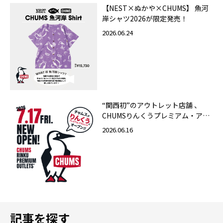
【NEST×ぬかや×CHUMS】 魚河
岸シャツ2026が限定発売！
2026.06.24
“関西初”のアウトレット店舗 、
CHUMSりんくうプレミアム・アウ
トレット店 2026年7月17日（金）
2026.06.16
グランドオープン！
記事を探す