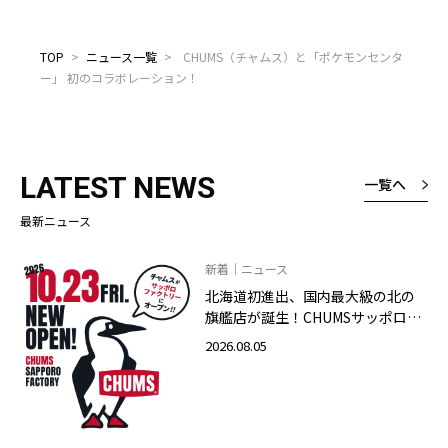
TOP
>
ニュース一覧
>
CHUMS（チャムス）と「ポケモンセンタ
ー」 初のコラボレーション！
LATEST NEWS
一覧へ
最新ニュース
新着｜ニュース
北海道初進出、国内最大級の北の
旗艦店が誕生！CHUMSサッポロフ
ァクトリー店 2026年10月23日
2026.08.05
（金）グランドオープン