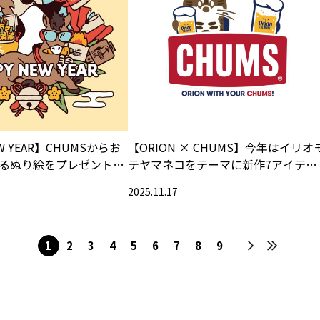
EW YEAR】CHUMSからお
【ORION × CHUMS】今年はイリオ
るぬり絵をプレゼント!!
テヤマネコをテーマに新作7アイテム
が登場
2025.11.17
1
2
3
4
5
6
7
8
9