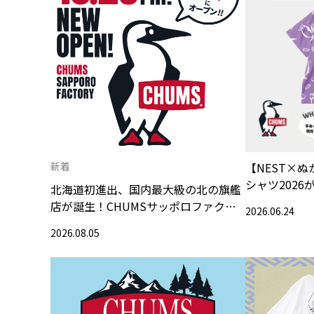
新着
【NEST×ぬ
シャツ2026
北海道初進出、国内最大級の北の旗艦
店が誕生！CHUMSサッポロファクト
2026.06.24
リー店 2026年10月23日（金）グラン
2026.08.05
ドオープン