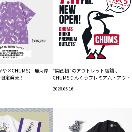
かや×CHUMS】 魚河岸
“関西初”のアウトレット店舗 、
が限定発売！
CHUMSりんくうプレミアム・アウト
レット店 2026年7月17日（金）グラ
2026.06.16
ドオープン！