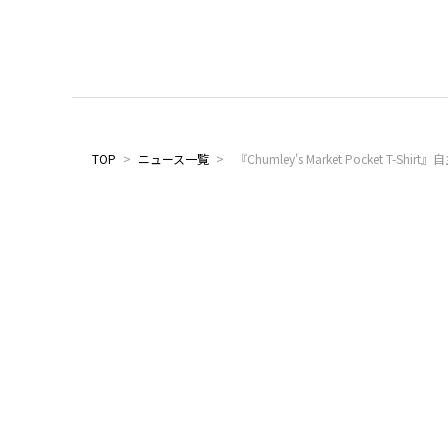
TOP
>
ニュース一覧
>
『Chumley's Market Pocket T