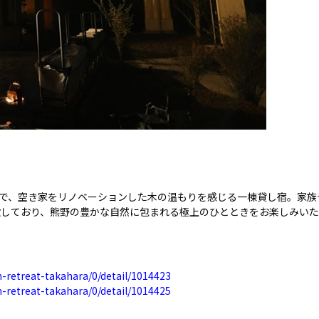
原で、空き家をリノベーションした木の温もりを感じる一棟貸し宿。家
設しており、熊野の豊かな自然に包まれる極上のひとときをお楽しみいた
n-retreat-takahara/0/detail/1014423
n-retreat-takahara/0/detail/1014425