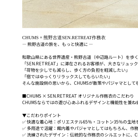
CHUMS
×
熊野古道SEN.RETREAT
作務衣
― 熊野古道の旅を、もっと快適に ―
和歌山県にある世界遺産・熊野古道（中辺路ルート）を歩
「SEN.RETREAT」に滞在されるお客様が、大きなリュ
「荷物を少しでも減らし、歩く方の負担を軽減したい」
「宿ではゆっくりリラックスしてもらいたい」
そんな施設側の思いから、CHUMSが散策やパジャマとし
■CHUMS × SEN.RETREAT オリジナル作務衣のこだわり
CHUMSならではの遊び心あふれるデザインと機能性を兼
▼こだわりポイント
✅ 快適な着心地：ポリエステル65％・コットン35％の生
✅ 多用途で活躍：館内着やパジャマとしてはもちろん、作
✅ 洗練されたデザイン：伝統的な作務衣のシルエットに、C