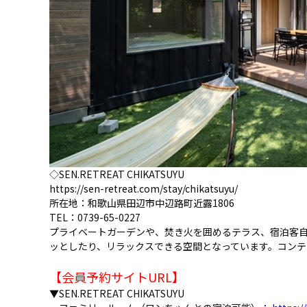
◇SEN.RETREAT CHIKATSUYU
https://sen-retreat.com/stay/chikatsuyu/
所在地：和歌山県田辺市中辺路町近露1806
TEL：0739-65-0227
プライベートガーデンや、焚き火を囲めるテラス、宿泊客
ッとしたり、リラックスできる空間となっています。コン
【会員予約サイトURL】
▼SEN.RETREAT CHIKATSUYU