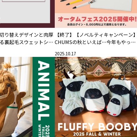
切り替えデザインと肉厚
【終了】【ノベルティキャンペーン
る裏起毛スウェットシリ
CHUMSの秋といえば…今年もやって
ON（マイトン）
きました！ オータムフェス2025開
2025.10.17
催！