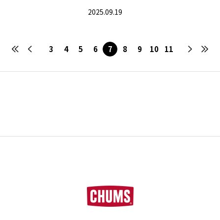
ンT＆柔らかな風合いが魅力のジャカ
2025.09.19
ードダブルニットアイテムが新登場
3
4
5
6
7
8
9
10
11