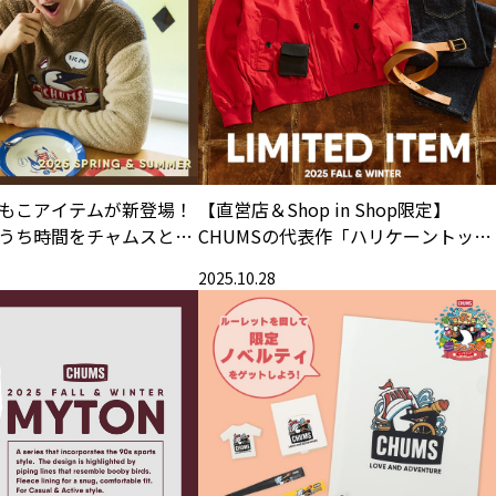
もこアイテムが新登場！
【直営店＆Shop in Shop限定】
うち時間をチャムスとと
CHUMSの代表作「ハリケーントッ
S HOME」シリーズ
プ」とのコーディネートにスポット
2025.10.28
当てた専門店限定のラインアップ