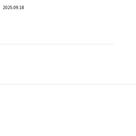
におすすめのショルダーバッグ
2025.09.18
！