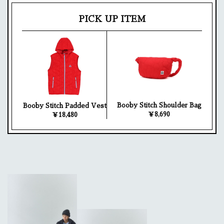
PICK UP ITEM
Booby Stitch Shoulder Bag
Booby Stitch Padded Vest
￥8,690
￥18,480