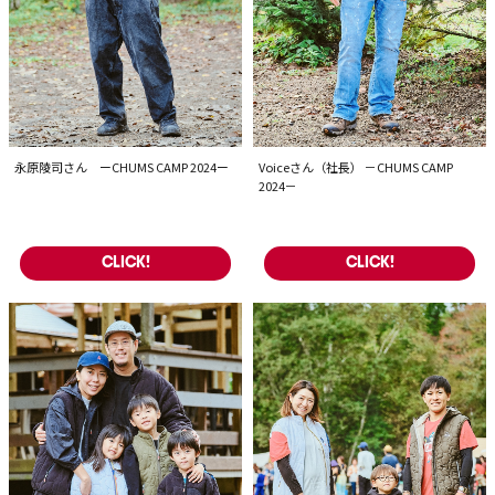
永原陵司さん ーCHUMS CAMP 2024ー
Voiceさん（社長） －CHUMS CAMP
2024－
CLICK!
CLICK!