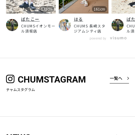
172cm
161cm
ばたこー
はる
ば
CHUMSイオンモー
CHUMS 長崎スタ
CH
ル須坂店
ジアムシティ店
ル須
powered by
CHUMSTAGRAM
一覧へ
チャムスタグラム