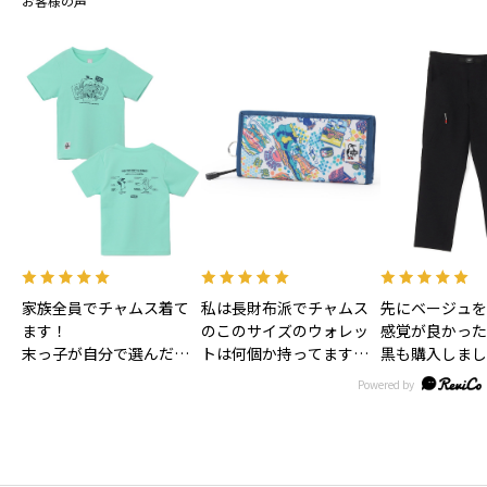
お客様の声
家族全員でチャムス着て
私は長財布派でチャムス
先にベージュを
ます！
のこのサイズのウォレッ
感覚が良かった
末っ子が自分で選んだも
トは何個か持ってます！
黒も購入しまし
のですが気に入って毎日
スタッフさんが秋冬バー
お気に入りのア
のように着ています！
ジョンだと言ってました
一つになってい
が、温泉柄が可愛いし、
ブルーなのが涼しげでま
さに今、暑い夏にピッタ