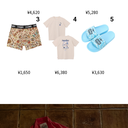
¥4,620
¥5,280
¥1,650
¥6,380
¥3,630