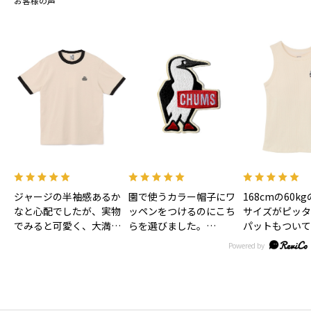
お客様の声
ジャージの半袖感あるか
園で使うカラー帽子にワ
168cmの60k
なと心配でしたが、実物
ッペンをつけるのにこち
サイズがピッタ
でみると可愛く、大満足
らを選びました。
パットもついて
です！色味もあわいベー
大きすぎずとっても可愛
お風呂上がり後
ジュで合わせやすそうで
いです。
ま着れるので子
す！
リュックにつけるのにキ
は時短になるか
ーホルダーもほしいなぁ
す！
♡
丈も短すぎず長