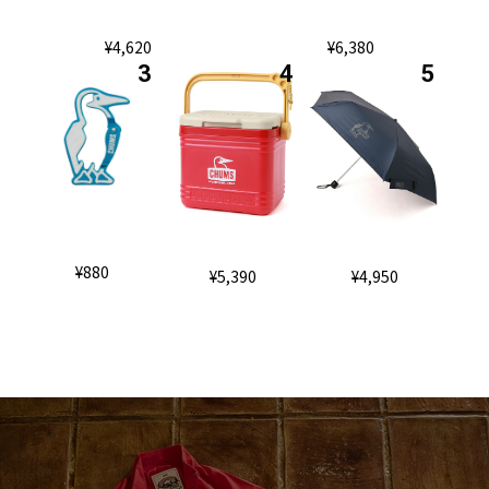
¥4,620
¥6,380
¥880
¥5,390
¥4,950