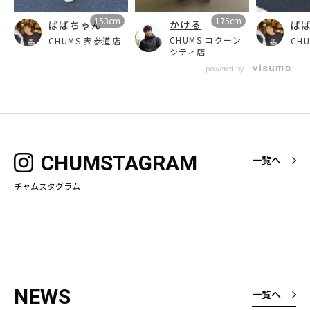
153cm
175cm
かける
ばばちゃん
ば
CHUMS コクーン
CHUMS 表参道店
CH
シティ店
powered by
CHUMSTAGRAM
一覧へ
チャムスタグラム
NEWS
一覧へ