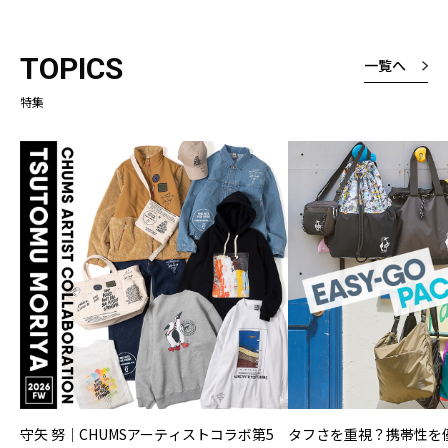
ょうどいい感じ
厚さは厚いと表
TOPICS
一覧へ
たが、厚くて暑
なく、しっかり
特集
という意味です
よくみると縦ラ
様なところも素
守矢 努｜CHUMSアーティストコラボ第5
タフさを重視？携帯性を