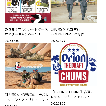
めざせ！マルチハードケース
CHUMS × 熊野古道
マスターキャンペーン！
SEN.RETREAT 作務衣 ― 熊
野古道の旅を、もっと快適に
2025.04.02
2025.03.27
―
【ORION × CHUMS】春夏の
CHUMS×INOV8初のコラボレ
レジャーをもっと楽しく！ 今
ーション！アメリカ・ユタ州
年も沖縄のサンゴ礁保全をテ
2025.03.05
のザイオン国立公園をモチー