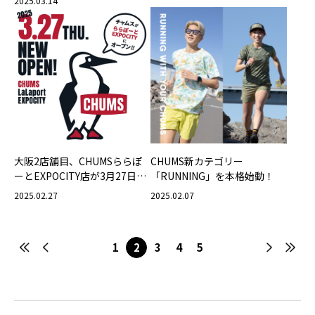
2025.03.14
ーマに新作9アイテムが登場
フとした左右非対称カラー。
あそびゴコロ溢れるアウトド
アサンダルが登場！
大阪2店舗目、CHUMSららぽ
CHUMS新カテゴリー
ーとEXPOCITY店が3月27日
「RUNNING」を本格始動！
（木）オープン！！
2025.02.27
2025.02.07
1
2
3
4
5