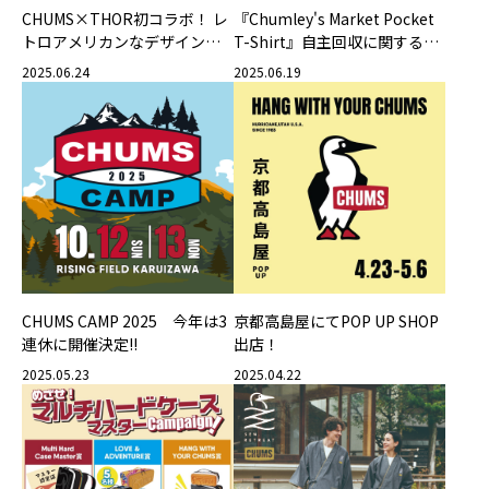
CHUMS×THOR初コラボ！ レ
『Chumley's Market Pocket
トロアメリカンなデザインが
T-Shirt』自主回収に関するお
特徴の 『CHUMS×THOR
詫びとお知らせ
2025.06.24
2025.06.19
Round Container Set 12L』
CHUMS CAMP 2025 今年は3
京都高島屋にてPOP UP SHOP
連休に開催決定!!
出店！
2025.05.23
2025.04.22