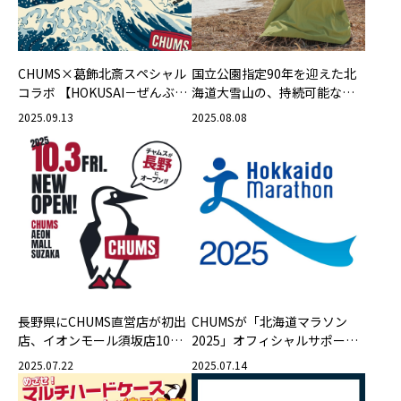
CHUMS×葛飾北斎スペシャル
国立公園指定90年を迎えた北
コラボ 【HOKUSAI－ぜんぶ、
海道大雪山の、持続可能な登
北斎のしわざでした。展】
山と環境保護を目的として、
2025.09.13
2025.08.08
協賛団体と一緒にポンチョを
開発しました！
長野県にCHUMS直営店が初出
CHUMSが「北海道マラソン
店、イオンモール須坂店10月3
2025」オフィシャルサポータ
日(金)オープン！！
ーに決定！ 限定Tシャツ＆
2025.07.22
2025.07.14
POP UPストアも展開！