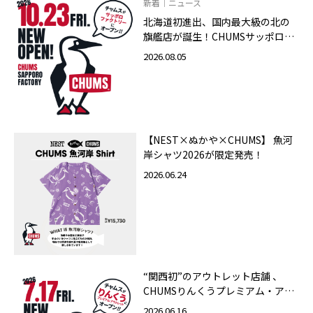
新着｜ニュース
北海道初進出、国内最大級の北の
旗艦店が誕生！CHUMSサッポロフ
ァクトリー店 2026年10月23日
2026.08.05
（金）グランドオープン
【NEST×ぬかや×CHUMS】 魚河
岸シャツ2026が限定発売！
2026.06.24
“関西初”のアウトレット店舗 、
CHUMSりんくうプレミアム・アウ
トレット店 2026年7月17日（金）
2026.06.16