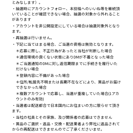
とみなします）。
・抽選時にアカウントフォロー、本投稿へのいいね等を継続頂
いていることが確認できない場合、抽選の対象から外れること
があります
・アカウントを非公開設定にしている場合は抽選対象外となり
ます。
・再抽選は行いません。
・下記に当てはまる場合、ご当選の資格は無効となります。
＊応募に際し、不正行為があったと当社が判断した場合
＊通信環境の良くない状態にありDMが不着となった場合
＊ご当選通知のDMに対し返信期限までに手続きを履行いた
だけない場合
＊登録内容に不備があった場合
＊住所/転居先不明または長期不在などにより、賞品がお届け
できなかった場合
＊複数アカウントで応募し、当選が重複していた場合(1アカ
ウントのみ有効)
・当選者は配送都合で日本国内にお住まいの方に限らせて頂き
ます。
・当社の社員とその家族、及び関係者の応募はできません
・賞品のご選択・返品・交換・配送業者より弊社に返品されて
からの再配送はできませんのでご了承くださいませ。