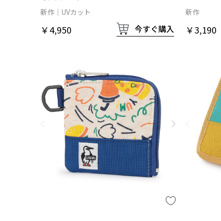
イロン
新作
UVカット
新作
今すぐ購入
￥4,950
￥3,190