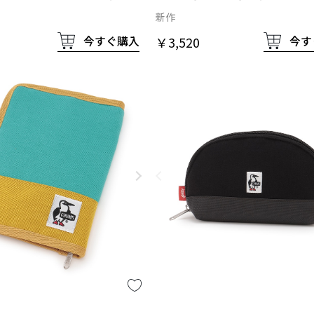
イロン
新作
今すぐ購入
今す
￥3,520