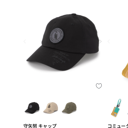
守矢努 キャップ
コミュー