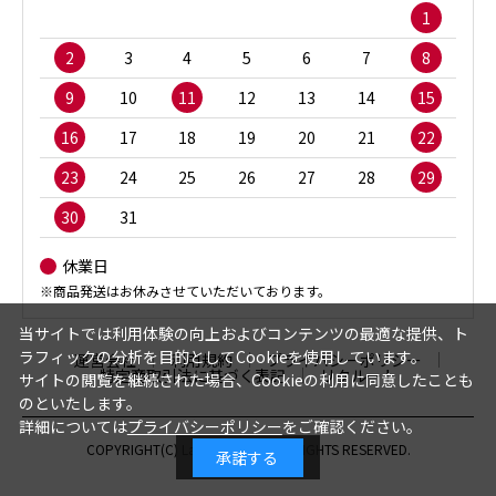
1
2
3
4
5
6
7
8
9
10
11
12
13
14
15
16
17
18
19
20
21
22
23
24
25
26
27
28
29
30
31
休業日
※商品発送はお休みさせていただいております。
当サイトでは利用体験の向上およびコンテンツの最適な提供、ト
ラフィックの分析を目的としてCookieを使用しています。
運営会社
利用規約
プライバシーポリシー
特定商取引法に基づく表記
リクルート
サイトの閲覧を継続された場合、Cookieの利用に同意したことも
のといたします。
詳細については
プライバシーポリシー
をご確認ください。
COPYRIGHT(C) Landwell, inc. ALL RIGHTS RESERVED.
並べ替え
承諾する