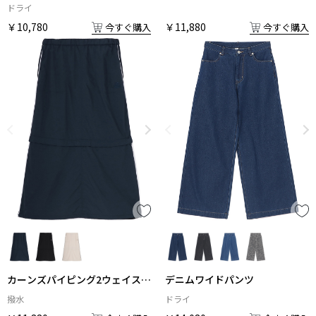
ドライ
￥10,780
￥11,880
今すぐ購入
今すぐ購入
カーンズパイピング2ウェイスカ
デニムワイドパンツ
ート
撥水
ドライ