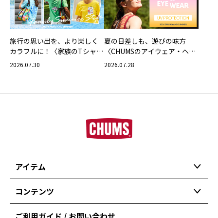
旅行の思い出を、より楽しく
夏の日差しも、遊びの味方
カラフルに！〈家族のTシャツ
〈CHUMSのアイウェア・ヘッ
スタイリング特集〉
ドウェア〉
2026.07.30
2026.07.28
アイテム
コンテンツ
ご利用ガイド / お問い合わせ