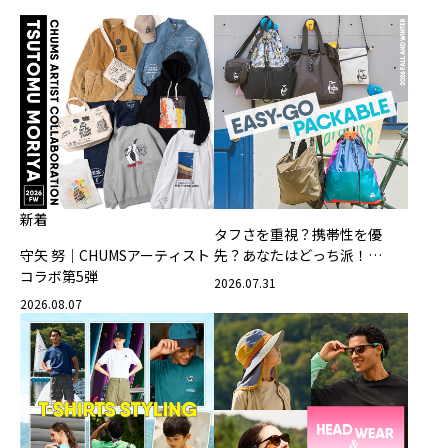
新着
タフさを重視？携帯性を優
守矢 努｜CHUMSアーティスト
先？あなたはどっち派！
コラボ第5弾
CHUMSの軽量バッグ
2026.07.31
2026.08.07