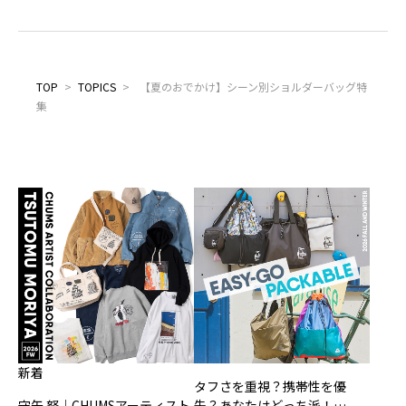
TOP
>
TOPICS
>
【夏のおでかけ】シーン別ショルダーバッグ特
集
新着
タフさを重視？携帯性を優
守矢 努｜CHUMSアーティスト
先？あなたはどっち派！