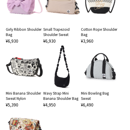
Girly Ribbon Shoulder
Small Trapezoid
Cotton Rope Shoulder
Bag
Shoulder Sweat
Bag
¥6,930
¥6,930
¥3,960
Mini Banana Shoulder
Wavy Strap Mini
Mini Bowling Bag
Sweat Nylon
Banana Shoulder Bag
Sweat
¥5,390
¥4,950
¥6,490