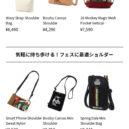
Wavy Strap Shoulder
Booby Canvas
26 Monkey Magic Mesh
Bag
Shoulder
Pocket Vertical
Shoulder Bag
¥6,490
¥4,290
¥7,590
気軽に持ち歩ける！フェスに最適ショルダー
Smart Phone Shoulder
Booby Canvas Mini
Spring Dale Mini
Sweat Nylon
Shoulder
Shoulder Bag