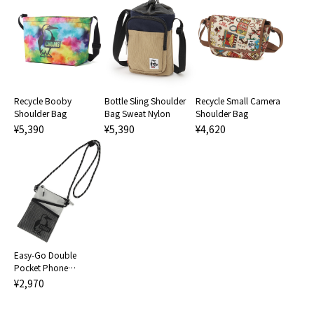
Recycle Booby
Bottle Sling Shoulder
Recycle Small Camera
Shoulder Bag
Bag Sweat Nylon
Shoulder Bag
¥5,390
¥5,390
¥4,620
Easy-Go Double
Pocket Phone
Shoulder Bag
¥2,970