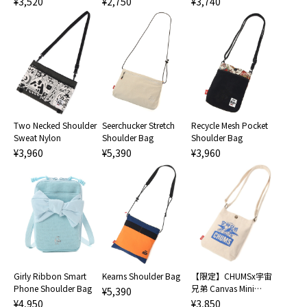
¥3,520
¥2,750
¥3,740
Two Necked Shoulder
Seerchucker Stretch
Recycle Mesh Pocket
Sweat Nylon
Shoulder Bag
Shoulder Bag
¥3,960
¥5,390
¥3,960
【限定】CHUMSx宇宙
Girly Ribbon Smart
Kearns Shoulder Bag
兄弟 Canvas Mini
Phone Shoulder Bag
¥5,390
Shoulder
¥3,850
¥4,950