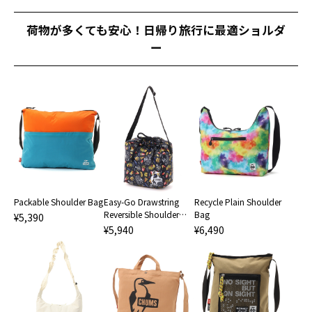
荷物が多くても安心！日帰り旅行に最適ショルダ
ー
Packable Shoulder Bag
Easy-Go Drawstring
Recycle Plain Shoulder
Reversible Shoulder
Bag
¥5,390
Bag
¥5,940
¥6,490