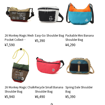
26 Monkey Magic Mesh
Easy-Go Shoulder Bag
Packable Mini Banana
Pocket Collect
Shoulder Bag
¥5,390
Shoulder Bag
¥7,590
¥4,290
26 Monkey Magic Chalk
Recycle Small Banana
Spring Dale Shoulder
Shoulder Bag
Shoulder Bag
Bag
¥5,940
¥6,490
¥5,390