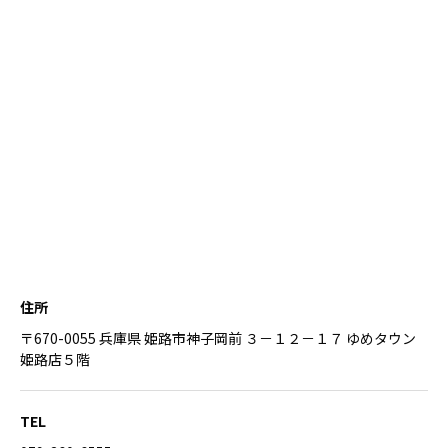
住所
〒670-0055 兵庫県 姫路市神子岡前 ３－１２－１７ ゆめタウン
姫路店５階
TEL