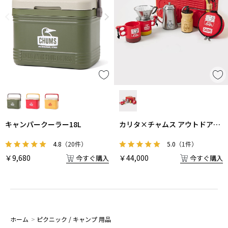
キャンパークーラー18L
カリタ×チャムス アウトドアコ
ーヒーセット
4.8
（20件）
5.0
（1件）
￥9,680
￥44,000
今すぐ購入
今すぐ購入
ホーム
>
ピクニック / キャンプ 用品