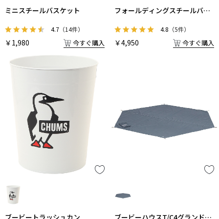
ミニスチールバスケット
フォールディングスチールバス
ケット
4.7
（14件）
4.8
（5件）
￥1,980
￥4,950
今すぐ購入
今すぐ購入
ブービートラッシュカン
ブービーハウスT/C4グランドシ