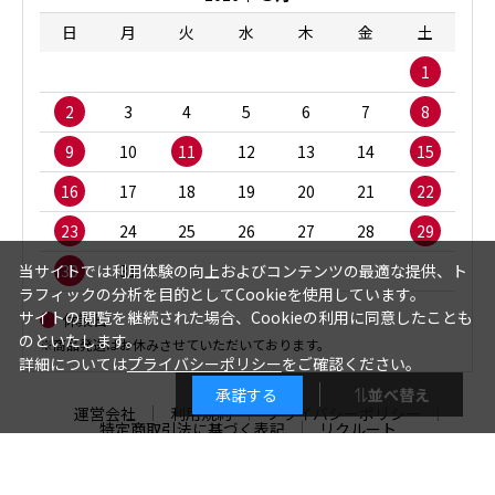
日
月
火
水
木
金
土
1
2
3
4
5
6
7
8
9
10
11
12
13
14
15
16
17
18
19
20
21
22
23
24
25
26
27
28
29
30
31
当サイトでは利用体験の向上およびコンテンツの最適な提供、ト
ラフィックの分析を目的としてCookieを使用しています。
サイトの閲覧を継続された場合、Cookieの利用に同意したことも
休業日
のといたします。
※商品発送はお休みさせていただいております。
詳細については
プライバシーポリシー
をご確認ください。
絞り込み
並べ替え
承諾する
運営会社
利用規約
プライバシーポリシー
特定商取引法に基づく表記
リクルート