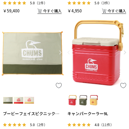
5.0
（1件）
5.0
（3件）
￥59,400
￥4,950
今すぐ購入
今すぐ購入
ブービーフェイスピクニックシ
キャンパークーラー9L
ート
5.0
（2件）
4.8
（11件）