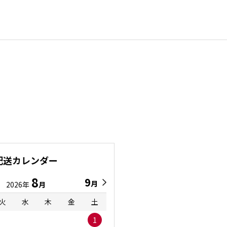
配送カレンダー
8
9
9
8
月
月
2026年
月
2026年
月
火
水
木
金
土
日
月
火
水
1
1
2
3