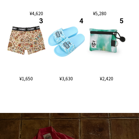
¥4,620
¥5,280
¥1,650
¥3,630
¥2,420