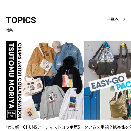
ょうどいい感じ
厚さは厚いと表
TOPICS
一覧へ
たが、厚くて暑
なく、しっかり
特集
という意味です
よくみると縦ラ
様なところも素
守矢 努｜CHUMSアーティストコラボ第5
タフさを重視？携帯性を