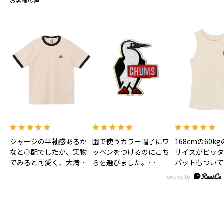
お客様の声
ジャージの半袖感あるか
園で使うカラー帽子にワ
168cmの60k
なと心配でしたが、実物
ッペンをつけるのにこち
サイズがピッタ
でみると可愛く、大満足
らを選びました。
パットもついて
です！色味もあわいベー
大きすぎずとっても可愛
お風呂上がり後
ジュで合わせやすそうで
いです。
ま着れるので子
す！
リュックにつけるのにキ
は時短になるか
ーホルダーもほしいなぁ
す！
♡
丈も短すぎず長