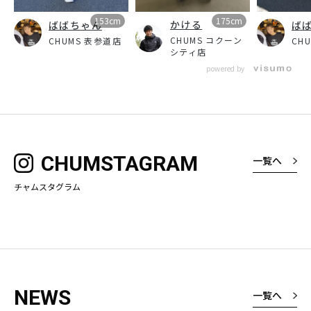
153cm
175cm
かける
ばばちゃん
ば
CHUMS コクーン
CHUMS 表参道店
CH
シティ店
powered by
CHUMSTAGRAM
一覧へ
チャムスタグラム
NEWS
一覧へ