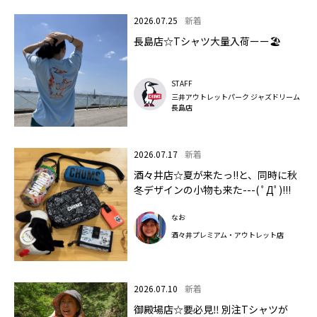
2026.07.25
新着
長島店☆Tシャツ大量入荷ーー🏖️
STAFF
三井アウトレットパーク ジャズドリーム
長島店
2026.07.17
新着
酒々井店☆夏が来たっ!!と、同時に秋
冬デザインの小物も来た---( ﾟДﾟ)!!!
なお
酒々井プレミアム・アウトレット店
2026.07.10
新着
御殿場店☆要必見‼ 別注Tシャツが