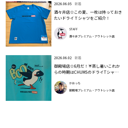
2026.06.05
新着
酒々井店☆この夏、一枚は持っておき
たいドライＴシャツをご紹介！
STAFF
酒々井プレミアム・アウトレット店
2026.06.02
新着
御殿場店☆6月だ！☔蒸し暑いこれか
らの時期はCHUMSのドライTシャツ
で快適に過ごしましょ✨🌈
かおっち
御殿場プレミアム・アウトレット店