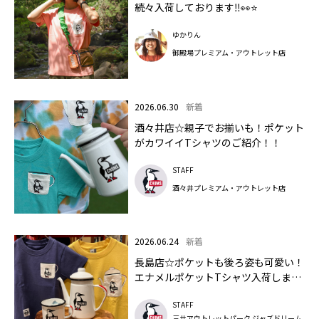
続々入荷しております‼👀⭐
ゆかりん
御殿場プレミアム・アウトレット店
2026.06.30
新着
酒々井店☆親子でお揃いも！ポケット
がカワイイTシャツのご紹介！！
STAFF
酒々井プレミアム・アウトレット店
2026.06.24
新着
長島店☆ポケットも後ろ姿も可愛い！
エナメルポケットTシャツ入荷しまし
たよ～
STAFF
三井アウトレットパーク ジャズドリーム