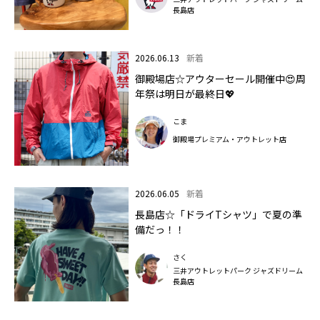
長島店
2026.06.13
新着
御殿場店☆アウターセール開催中😍周
年祭は明日が最終日💖
こま
御殿場プレミアム・アウトレット店
2026.06.05
新着
長島店☆「ドライTシャツ」で夏の準
備だっ！！
さく
三井アウトレットパーク ジャズドリーム
長島店