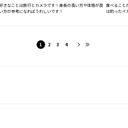
好きなことは旅行とカメラです！身長の高い方や体格が良
食べること
い方の参考になればうれしいです！
は釣ったイ
で、ぜひ気
ます！💖
1
2
3
4