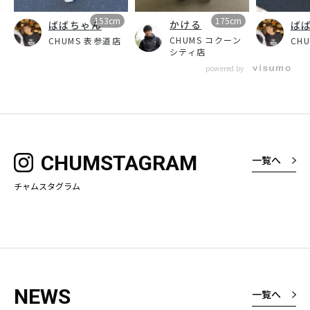
153cm
175cm
かける
ばばちゃん
ば
CHUMS コクーン
CHUMS 表参道店
CH
シティ店
powered by
CHUMSTAGRAM
一覧へ
チャムスタグラム
NEWS
一覧へ