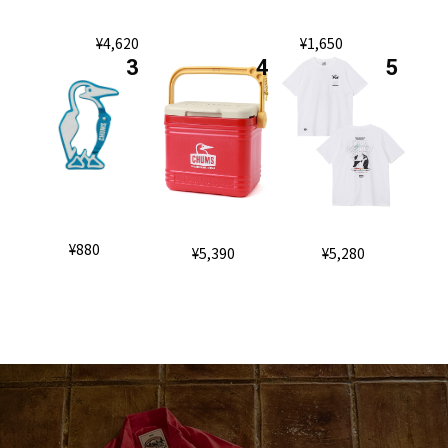
¥4,620
¥1,650
¥880
¥5,390
¥5,280