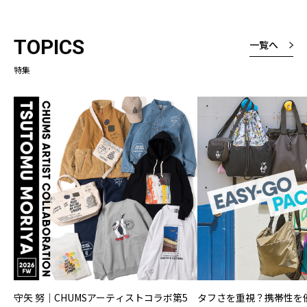
ょうどいい感じ
厚さは厚いと表
TOPICS
一覧へ
たが、厚くて暑
なく、しっかり
特集
という意味です
よくみると縦ラ
様なところも素
守矢 努｜CHUMSアーティストコラボ第5
タフさを重視？携帯性を