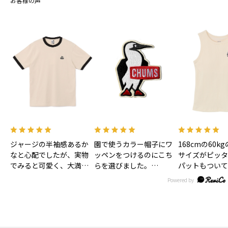
お客様の声
ジャージの半袖感あるか
園で使うカラー帽子にワ
168cmの60k
なと心配でしたが、実物
ッペンをつけるのにこち
サイズがピッタ
でみると可愛く、大満足
らを選びました。
パットもついて
です！色味もあわいベー
大きすぎずとっても可愛
お風呂上がり後
ジュで合わせやすそうで
いです。
ま着れるので子
す！
リュックにつけるのにキ
は時短になるか
ーホルダーもほしいなぁ
す！
♡
丈も短すぎず長