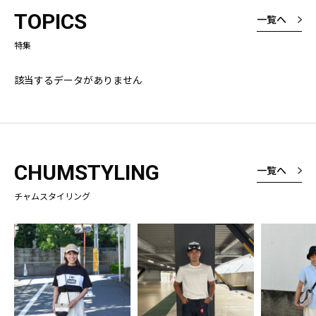
厚さは厚いと表
TOPICS
一覧へ
たが、厚くて暑
なく、しっかり
特集
という意味です
よくみると縦ラ
様なところも素
該当するデータがありません
CHUMSTYLING
一覧へ
チャムスタイリング