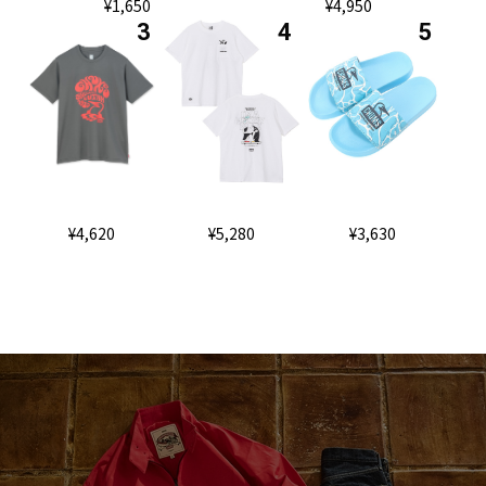
¥4,950
¥1,650
¥4,620
¥5,280
¥3,630