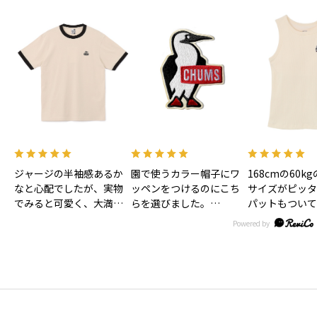
ジャージの半袖感あるか
園で使うカラー帽子にワ
168cmの60k
なと心配でしたが、実物
ッペンをつけるのにこち
サイズがピッタ
でみると可愛く、大満足
らを選びました。
パットもついて
です！色味もあわいベー
大きすぎずとっても可愛
お風呂上がり後
ジュで合わせやすそうで
いです。
ま着れるので子
す！
リュックにつけるのにキ
は時短になるか
ーホルダーもほしいなぁ
す！
♡
丈も短すぎず長
ょうどいい感じ