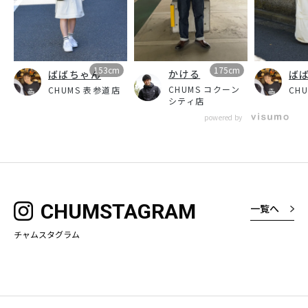
153cm
175cm
かける
ばばちゃん
ば
CHUMS コクーン
CHUMS 表参道店
CH
シティ店
powered by
CHUMSTAGRAM
一覧へ
チャムスタグラム