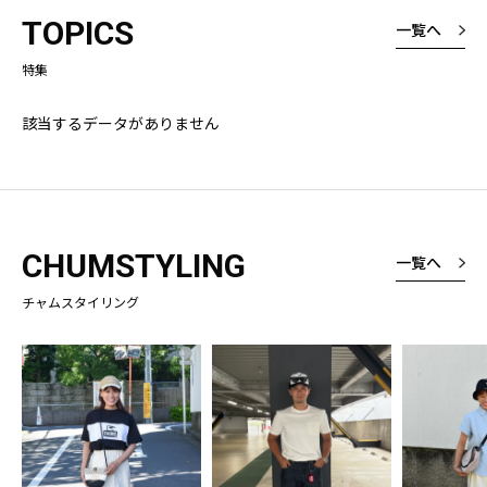
厚さは厚いと表
TOPICS
一覧へ
たが、厚くて暑
なく、しっかり
特集
という意味です
よくみると縦ラ
様なところも素
該当するデータがありません
CHUMSTYLING
一覧へ
チャムスタイリング