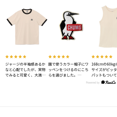
ジャージの半袖感あるか
園で使うカラー帽子にワ
168cmの60k
なと心配でしたが、実物
ッペンをつけるのにこち
サイズがピッタ
でみると可愛く、大満足
らを選びました。
パットもついて
です！色味もあわいベー
大きすぎずとっても可愛
お風呂上がり後
ジュで合わせやすそうで
いです。
ま着れるので子
す！
リュックにつけるのにキ
は時短になるか
ーホルダーもほしいなぁ
す！
♡
丈も短すぎず長
ょうどいい感じ