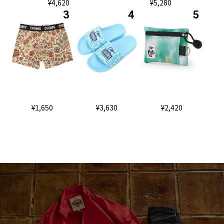
¥4,620
¥5,280
¥1,650
¥3,630
¥2,420