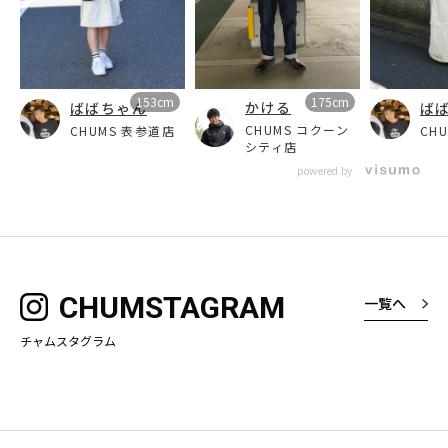
153cm
175cm
かける
ばばちゃん
ば
CHUMS コクーン
CHUMS 表参道店
CH
シティ店
powered by
CHUMSTAGRAM
一覧へ
チャムスタグラム